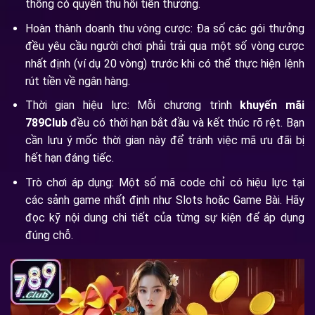
thống có quyền thu hồi tiền thưởng.
Hoàn thành doanh thu vòng cược: Đa số các gói thưởng
đều yêu cầu người chơi phải trải qua một số vòng cược
nhất định (ví dụ 20 vòng) trước khi có thể thực hiện lệnh
rút tiền về ngân hàng.
Thời gian hiệu lực: Mỗi chương trình
khuyến mãi
789Club
đều có thời hạn bắt đầu và kết thúc rõ rệt. Bạn
cần lưu ý mốc thời gian này để tránh việc mã ưu đãi bị
hết hạn đáng tiếc.
Trò chơi áp dụng: Một số mã code chỉ có hiệu lực tại
các sảnh game nhất định như Slots hoặc Game Bài. Hãy
đọc kỹ nội dung chi tiết của từng sự kiện để áp dụng
đúng chỗ.