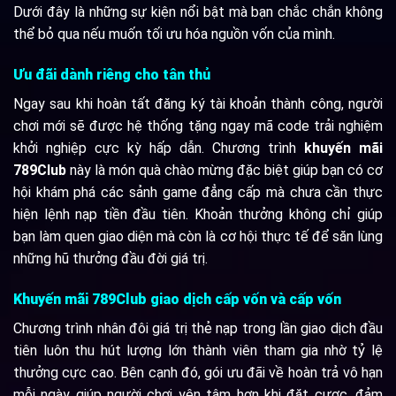
Dưới đây là những sự kiện nổi bật mà bạn chắc chắn không
thể bỏ qua nếu muốn tối ưu hóa nguồn vốn của mình.
Ưu đãi dành riêng cho tân thủ
Ngay sau khi hoàn tất đăng ký tài khoản thành công, người
chơi mới sẽ được hệ thống tặng ngay mã code trải nghiệm
khởi nghiệp cực kỳ hấp dẫn. Chương trình
khuyến mãi
789Club
này là món quà chào mừng đặc biệt giúp bạn có cơ
hội khám phá các sảnh game đẳng cấp mà chưa cần thực
hiện lệnh nạp tiền đầu tiên. Khoản thưởng không chỉ giúp
bạn làm quen giao diện mà còn là cơ hội thực tế để săn lùng
những hũ thưởng đầu đời giá trị.
Khuyến mãi 789Club giao dịch cấp vốn và cấp vốn
Chương trình nhân đôi giá trị thẻ nạp trong lần giao dịch đầu
tiên luôn thu hút lượng lớn thành viên tham gia nhờ tỷ lệ
thưởng cực cao. Bên cạnh đó, gói ưu đãi về hoàn trả vô hạn
mỗi ngày giúp người chơi yên tâm hơn khi đặt cược, đảm