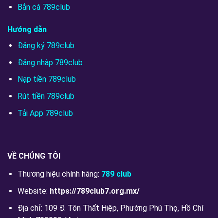
Bắn cá 789club
Hướng dẫn
Đăng ký 789club
Đăng nhập 789club
Nạp tiền 789club
Rút tiền 789club
Tải App 789club
VỀ CHÚNG TÔI
Thương hiệu chính hãng:
789 club
Website:
https://789club7.org.mx/
Địa chỉ:
109 Đ. Tôn Thất Hiệp, Phường Phú Thọ, Hồ Chí