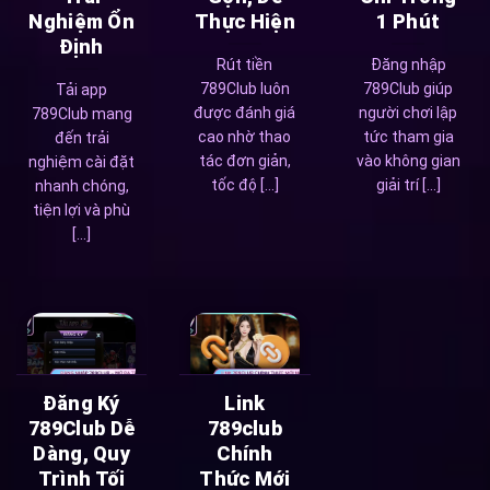
Nghiệm Ổn
Thực Hiện
1 Phút
Định
Rút tiền
Đăng nhập
789Club luôn
789Club giúp
Tải app
được đánh giá
người chơi lập
789Club mang
cao nhờ thao
tức tham gia
đến trải
tác đơn giản,
vào không gian
nghiệm cài đặt
tốc độ [...]
giải trí [...]
nhanh chóng,
tiện lợi và phù
[...]
Đăng Ký
Link
789Club Dễ
789club
Dàng, Quy
Chính
Trình Tối
Thức Mới